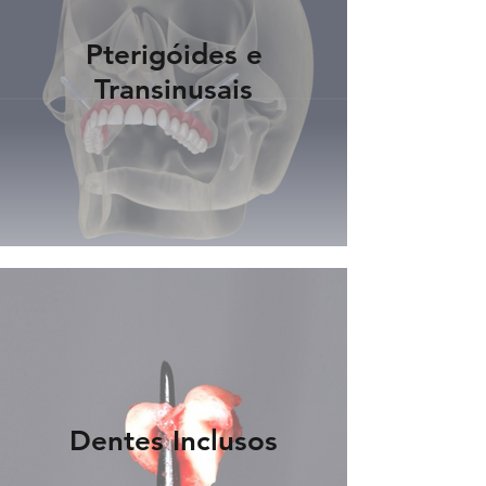
Pterigóides e
Transinusais
Dentes Inclusos