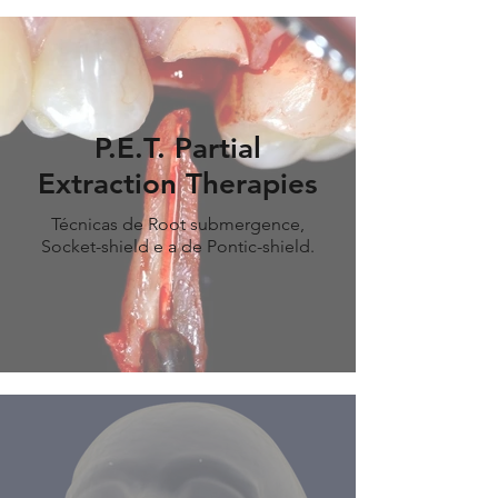
P.E.T. Partial
Extraction Therapies
Técnicas de Root submergence,
Socket-shield e a de Pontic-shield.